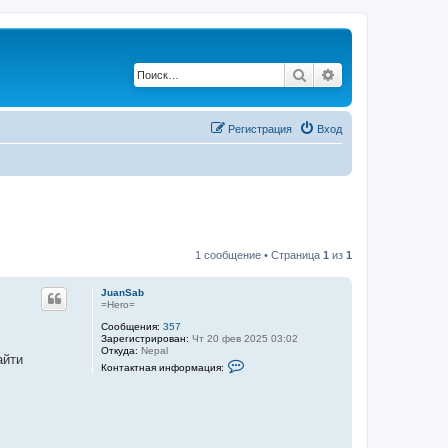
Поиск
Расширенный по
Регистрация
Вход
1 сообщение • Страница
1
из
1
JuanSab
=Hero=
Сообщения:
357
Зарегистрирован:
Чт 20 фев 2025 03:02
Откуда:
Nepal
айти
К
Контактная информация:
о
.
н
т
а
к
т
н