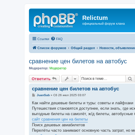
Relictum
официальный форум клана
Ссылки
FAQ
Список форумов
Общий раздел
Новости, объявлени
сравнение цен билетов на автобус
Модератор:
Модератор
П
Ответить
сравнение цен билетов на автобус
С
JuanSab
»
Сб 26 июл 2025 03:07
о
о
Как найти дешевые билеты и туры: советы и лайфхаки
б
Путешествия становятся доступнее, если знать, где ис
щ
е
выгодные билеты на самолёт, ж/д билеты, автобусные 
н
сайт сравнения цен на билеты
и
е
Поиск дешевых авиабилетов
Перелёты часто занимают основную часть затрат, но мо