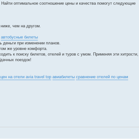
 Найти оптимальное соотношение цены и качества помогут следующие
 ниже, чем на другом.
.
автобусные билеты
ь деньги при изменении планов.
том же уровне комфорта.
одить к поиску билетов, отелей и туров с умом. Применяя эти хитрости,
Удачных поездок!
ен на отели avia travel top
авиабилеты
сравнение отелей по ценам