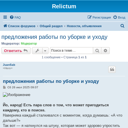
Relictum
FAQ
Регистрация
Вход
П
Список форумов
Общий раздел
Новости, объявления
о
предложения работы по уборке и уходу
и
Модератор:
Модератор
с
Поиск
Расширен
Ответить
к
1 сообщение • Страница
1
из
1
JuanSab
=Hero=
предложения работы по уборке и уходу
С
Сб 26 июл 2025 09:07
о
о
б
щ
е
Йо, народ! Есть пара слов о том, что может пригодиться
н
каждому, кто в поиске.
и
е
Наверняка каждый сталкивался с моментом, когда думаешь: «А что
дальше?»
Так вот — я наткнулся на штуку, которая может здорово упростить