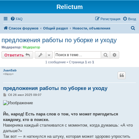
Relictum
FAQ
Регистрация
Вход
П
Список форумов
Общий раздел
Новости, объявления
о
предложения работы по уборке и уходу
и
Модератор:
Модератор
с
Поиск
Расширен
Ответить
к
1 сообщение • Страница
1
из
1
JuanSab
=Hero=
предложения работы по уборке и уходу
С
Сб 26 июл 2025 09:07
о
о
б
щ
е
Йо, народ! Есть пара слов о том, что может пригодиться
н
каждому, кто в поиске.
и
е
Наверняка каждый сталкивался с моментом, когда думаешь: «А что
дальше?»
Так вот — я наткнулся на штуку, которая может здорово упростить