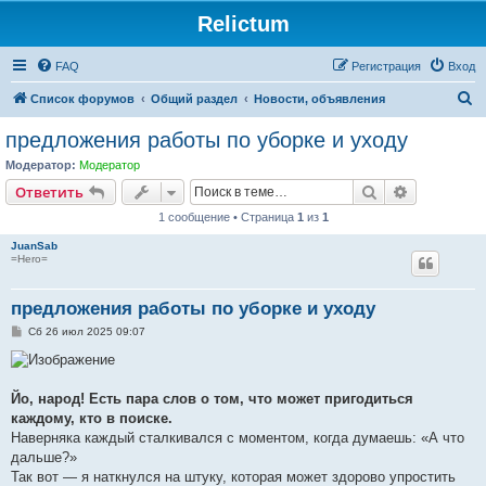
Relictum
FAQ
Регистрация
Вход
П
Список форумов
Общий раздел
Новости, объявления
о
предложения работы по уборке и уходу
и
Модератор:
Модератор
с
Поиск
Расширен
Ответить
к
1 сообщение • Страница
1
из
1
JuanSab
=Hero=
предложения работы по уборке и уходу
С
Сб 26 июл 2025 09:07
о
о
б
щ
е
Йо, народ! Есть пара слов о том, что может пригодиться
н
каждому, кто в поиске.
и
е
Наверняка каждый сталкивался с моментом, когда думаешь: «А что
дальше?»
Так вот — я наткнулся на штуку, которая может здорово упростить