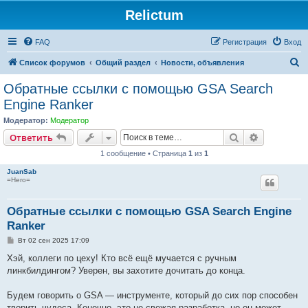
Relictum
FAQ
Регистрация
Вход
П
Список форумов
Общий раздел
Новости, объявления
о
Обратные ссылки с помощью GSA Search
и
Engine Ranker
с
Модератор:
Модератор
к
Поиск
Расширен
Ответить
1 сообщение • Страница
1
из
1
JuanSab
=Hero=
Обратные ссылки с помощью GSA Search Engine
Ranker
С
Вт 02 сен 2025 17:09
о
о
Хэй, коллеги по цеху! Кто всё ещё мучается с ручным
б
линкбилдингом? Уверен, вы захотите дочитать до конца.
щ
е
н
Будем говорить о GSA — инструменте, который до сих пор способен
и
е
творить чудеса. Конечно, это не свежая разработка, но он может