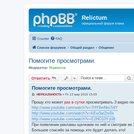
Relictum
официальный форум клана
Ссылки
FAQ
Список форумов
Общий раздел
Общение
Помогите просмотрами.
Модератор:
Модератор
П
Ответить
Помогите просмотрами.
С
HEPEAJIbHOCTb
»
Пт 13 мар 2015 15:03
о
о
Прошу кто может
раз в сутки
просматривать 3 видео п
б
http://www.youtube.com/watch?v=7HY8mNm7i4Y
щ
е
http://www.youtube.com/watch?v=kEw3arZts0s
н
http://www.youtube.com/watch?v=E2HO10Y-jU8
и
е
При появлении рекламы щелкаем по ней и смотрим ее 
Большое спасибо за помощь кто будет делать это!