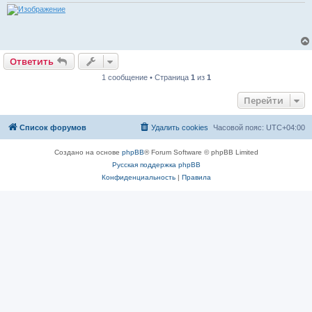
Ответить
1 сообщение • Страница
1
из
1
Перейти
Список форумов
Удалить cookies
Часовой пояс:
UTC+04:00
Создано на основе
phpBB
® Forum Software © phpBB Limited
Русская поддержка phpBB
Конфиденциальность
|
Правила