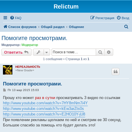
Relictum
FAQ
Регистрация
Вход
П
Список форумов
Общий раздел
Общение
о
Помогите просмотрами.
и
Модератор:
Модератор
с
Поиск
Расширен
Ответить
к
1 сообщение • Страница
1
из
1
HEPEAJIbHOCTb
=New Grade=
Помогите просмотрами.
С
Пт 13 мар 2015 15:03
о
о
Прошу кто может
раз в сутки
просматривать 3 видео по ссылкам
б
http://www.youtube.com/watch?v=7HY8mNm7i4Y
щ
е
http://www.youtube.com/watch?v=kEw3arZts0s
н
http://www.youtube.com/watch?v=E2HO10Y-jU8
и
е
При появлении рекламы щелкаем по ней и смотрим ее 30 секунд.
Большое спасибо за помощь кто будет делать это!